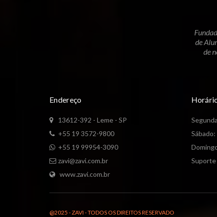
Fundad
de Alu
de n
Endereço
Horári
13612-392 - Leme - SP
Segunda 
+55 19 3572-9800
Sábado:
+55 19 99954-3090
Domingo
zavi@zavi.com.br
Suporte 
www.zavi.com.br
@2025 - ZAVI - TODOS OS DIREITOS RESERVADO