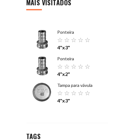
MAIS VISITADOS
Ponteira
☆
☆
☆
☆
☆
4"x3"
Ponteira
☆
☆
☆
☆
☆
4"x2"
Tampa para vávula
☆
☆
☆
☆
☆
4"x3"
TAGS