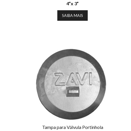
4”x 3”
SAIBA MAIS
Tampa para Válvula Portinhola