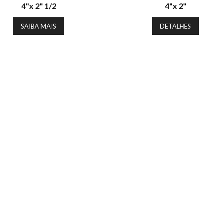
4"x 2" 1/2
4"x 2"
SAIBA MAIS
DETALHES